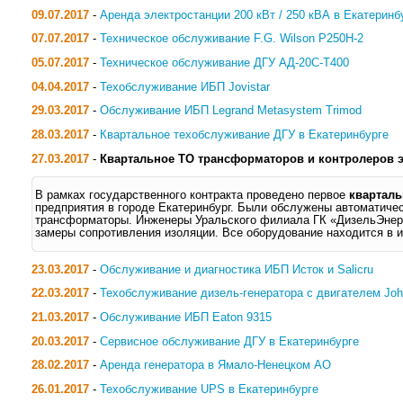
09.07.2017
-
Аренда электростанции 200 кВт / 250 кВА в Екатеринб
07.07.2017
-
Техническое обслуживание F.G. Wilson P250H-2
05.07.2017
-
Техническое обслуживание ДГУ АД-20С-Т400
04.04.2017
-
Техобслуживание ИБП Jovistar
29.03.2017
-
Обслуживание ИБП Legrand Metasystem Trimod
28.03.2017
-
Квартальное техобслуживание ДГУ в Екатеринбурге
27.03.2017
-
Квартальное ТО трансформаторов и контролеров э
В рамках государственного контракта проведено первое
кварталь
предприятия в городе Екатеринбург. Были обслужены автоматиче
трансформаторы. Инженеры Уральского филиала ГК «ДизельЭнерг
замеры сопротивления изоляции. Все оборудование находится в и
23.03.2017
-
Обслуживание и диагностика ИБП Исток и Salicru
22.03.2017
-
Техобслуживание дизель-генератора с двигателем Joh
21.03.2017
-
Обслуживание ИБП Eaton 9315
20.03.2017
-
Сервисное обслуживание ДГУ в Екатеринбурге
28.02.2017
-
Аренда генератора в Ямало-Ненецком АО
26.01.2017
-
Техобслуживание UPS в Екатеринбурге